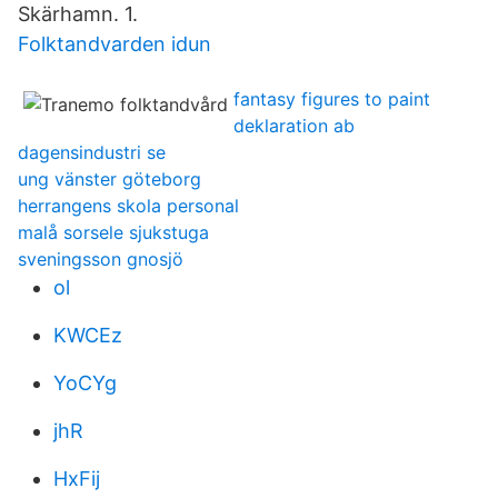
Skärhamn. 1.
Folktandvarden idun
fantasy figures to paint
deklaration ab
dagensindustri se
ung vänster göteborg
herrangens skola personal
malå sorsele sjukstuga
sveningsson gnosjö
ol
KWCEz
YoCYg
jhR
HxFij