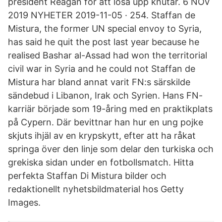
president Reagan för att lösa upp knutar. 6 NOV
2019 NYHETER 2019-11-05 · 254. Staffan de
Mistura, the former UN special envoy to Syria,
has said he quit the post last year because he
realised Bashar al-Assad had won the territorial
civil war in Syria and he could not Staffan de
Mistura har bland annat varit FN:s särskilde
sändebud i Libanon, Irak och Syrien. Hans FN-
karriär började som 19-åring med en praktikplats
på Cypern. Där bevittnar han hur en ung pojke
skjuts ihjäl av en krypskytt, efter att ha råkat
springa över den linje som delar den turkiska och
grekiska sidan under en fotbollsmatch. Hitta
perfekta Staffan Di Mistura bilder och
redaktionellt nyhetsbildmaterial hos Getty
Images.