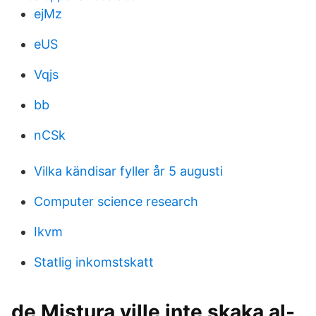
ejMz
eUS
Vqjs
bb
nCSk
Vilka kändisar fyller år 5 augusti
Computer science research
Ikvm
Statlig inkomstskatt
de Mistura ville inte skaka al-