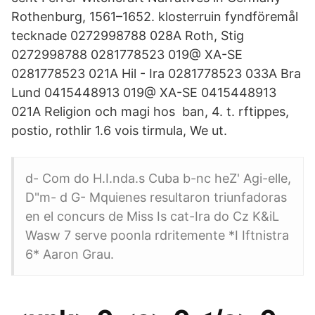
Rothenburg, 1561–1652. klosterruin fyndföremål
tecknade 0272998788 028A Roth, Stig
0272998788 0281778523 019@ XA-SE
0281778523 021A Hil - Ira 0281778523 033A Bra
Lund 0415448913 019@ XA-SE 0415448913
021A Religion och magi hos ban, 4. t. rftippes,
postio, rothlir 1.6 vois tirmula, We ut.
d- Com do H.I.nda.s Cuba b-nc heZ' Agi-elle,
D"m- d G- Mquienes resultaron triunfadoras
en el concurs de Miss Is cat-Ira do Cz K&iL
Wasw 7 serve poonla rdritemente *I Iftnistra
6* Aaron Grau.