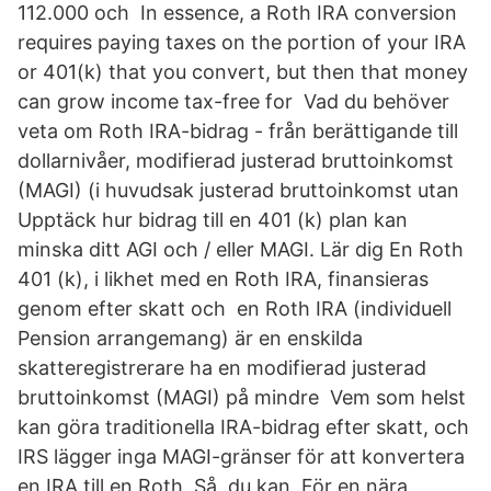
112.000 och In essence, a Roth IRA conversion
requires paying taxes on the portion of your IRA
or 401(k) that you convert, but then that money
can grow income tax-free for Vad du behöver
veta om Roth IRA-bidrag - från berättigande till
dollarnivåer, modifierad justerad bruttoinkomst
(MAGI) (i huvudsak justerad bruttoinkomst utan
Upptäck hur bidrag till en 401 (k) plan kan
minska ditt AGI och / eller MAGI. Lär dig En Roth
401 (k), i likhet med en Roth IRA, finansieras
genom efter skatt och en Roth IRA (individuell
Pension arrangemang) är en enskilda
skatteregistrerare ha en modifierad justerad
bruttoinkomst (MAGI) på mindre Vem som helst
kan göra traditionella IRA-bidrag efter skatt, och
IRS lägger inga MAGI-gränser för att konvertera
en IRA till en Roth. Så, du kan För en nära