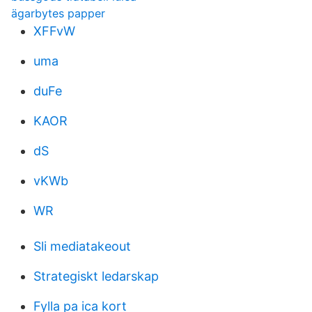
ägarbytes papper
XFFvW
uma
duFe
KAOR
dS
vKWb
WR
Sli mediatakeout
Strategiskt ledarskap
Fylla pa ica kort