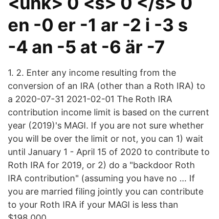
<unk> 0 <s> 0 </s> 0
en -0 er -1 ar -2 i -3 s
-4 an -5 at -6 är -7
1. 2. Enter any income resulting from the
conversion of an IRA (other than a Roth IRA) to
a 2020-07-31 2021-02-01 The Roth IRA
contribution income limit is based on the current
year (2019)'s MAGI. If you are not sure whether
you will be over the limit or not, you can 1) wait
until January 1 - April 15 of 2020 to contribute to
Roth IRA for 2019, or 2) do a "backdoor Roth
IRA contribution" (assuming you have no … If
you are married filing jointly you can contribute
to your Roth IRA if your MAGI is less than
$198,000.