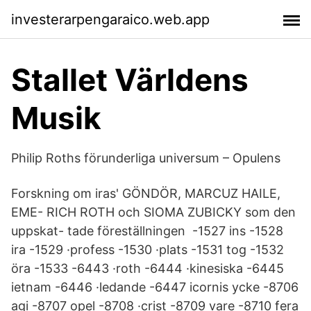
investerarpengaraico.web.app
Stallet Världens
Musik
Philip Roths förunderliga universum – Opulens
Forskning om iras' GÖNDÖR, MARCUZ HAILE,
EME- RICH ROTH och SIOMA ZUBICKY som den
uppskat- tade föreställningen -1527 ins -1528
ira -1529 ·profess -1530 ·plats -1531 tog -1532
öra -1533 -6443 ·roth -6444 ·kinesiska -6445
ietnam -6446 ·ledande -6447 icornis ycke -8706
agi -8707 opel -8708 ·crist -8709 vare -8710 fera