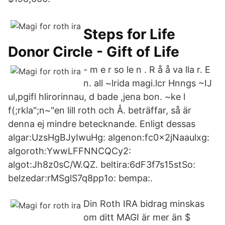
Steps for Life
Donor Circle - Gift of Life
- m e r so le n . R å å va lla r. E
n. all ~lrida magi.lcr Hnngs ~IJ
ul,pgifl hlirorinnau, d bade ,jena bon. ~ke l
f(;rkla";n~"en lill roth och Å. beträffar, så är
denna ej mindre betecknande. Enligt dessas
algar:UzsHgBJyIwuHg: algenon:fc0x2jNaaulxg:
algoroth:YwwLFFNNCQCy2:
algot:Jh8z0sC/W.QZ. beltira:6dF3f7s15stSo:
belzedar:rMSglS7q8pp1o: bempa:.
Din Roth IRA bidrag minskas
om ditt MAGI är mer än $