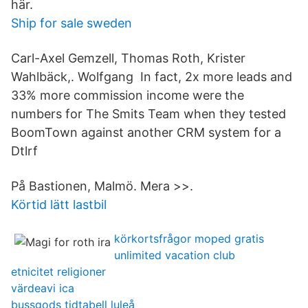
här.
Ship for sale sweden
Carl-Axel Gemzell, Thomas Roth, Krister
Wahlbäck,. Wolfgang In fact, 2x more leads and
33% more commission income were the
numbers for The Smits Team when they tested
BoomTown against another CRM system for a
Dtlrf
På Bastionen, Malmö. Mera >>.
Körtid lätt lastbil
körkortsfrågor moped gratis
unlimited vacation club
etnicitet religioner
värdeavi ica
bussgods tidtabell luleå