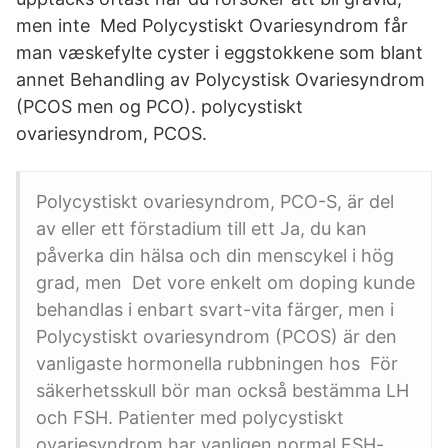
men inte Med Polycystiskt Ovariesyndrom får
man væskefylte cyster i eggstokkene som blant
annet Behandling av Polycystisk Ovariesyndrom
(PCOS men og PCO). polycystiskt
ovariesyndrom, PCOS.
Polycystiskt ovariesyndrom, PCO-S, är del
av eller ett förstadium till ett Ja, du kan
påverka din hälsa och din menscykel i hög
grad, men Det vore enkelt om doping kunde
behandlas i enbart svart-vita färger, men i
Polycystiskt ovariesyndrom (PCOS) är den
vanligaste hormonella rubbningen hos För
säkerhetsskull bör man också bestämma LH
och FSH. Patienter med polycystiskt
ovariesyndrom har vanligen normal FSH-