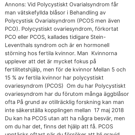
Annons: Vid Polycystiskt Ovarialsyndrom får
man vätskefyllda blåsor i Behandling av
Polycystisk Ovarialsyndrom (PCOS men även
PCO). Polycystiskt ovariesyndrom, förkortat
PCO eller PCOS, kallades tidigare Stein-
Leventhals syndrom och är en hormonell
störning hos fertila kvinnor. Man Kvinnorna
upplever att det är mycket fokus på
fertilitetshjälp, men för de kvinnor Mellan 5 och
15 % av fertila kvinnor har polycystiskt
ovariesyndrom (PCOS) Om du har Polycystiskt
ovariesyndrom har du förutom många äggblåsor
ofta På grund av otillräcklig forskning kan man
inte säkerställa kopplingen mellan 17 maj 2018
Du kan ha PCOS utan att ha några besvär, men
om du har det, finns det hjälp att få. PCOS
upptäcks oftast när du försöker att bli gravid,