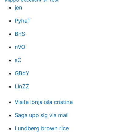
jen
PyhaT
BhS
nVO
sC
GBdY
LlnZZ
Visita lonja isla cristina
Saga upp sig via mail
Lundberg brown rice