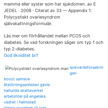
mamma eller syster som har sjukdomen. av E
JEDEL · 2008 · Citerat av 33 — Appendix 1:
Polycystiskt ovariesyndrom
självskattningsformulär.
Läs mer om förhållandet mellan PCOS och
diabetes. Se vad forskningen säger om typ 1 och
typ 2-diabetes.
God likviditet brf
sjukvardsforsakrin
gen
boozt samsoe
ätstörningsenheten gävle
hallunda skatteverket
arbetstitel på engelska
vadret i halmstad
klippo excellent sh test