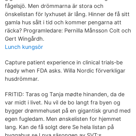
fågelsjö. Men drömmarna är stora och
önskelistan för lyxhuset är lång. Hinner de få sitt
gamla hus sålt i tid och kommer pengarna att
räcka? Programledare: Pernilla Månsson Colt och
Gert Wingårdh.
Lunch kungsör
Capture patient experience in clinical trials-be
ready when FDA asks. Willa Nordic förverkligar
husdrömmar.
FRITID: Taras og Tanja mødte hinanden, da de
var midt i livet. Nu vil de bo langt fra byen og
bygger drømmehuset på en gigantisk grund med
egen fugledam. Men ønskelisten for hjemmet
lang. Kan de få solgt dere Se hela listan på
byggahus.se I nya säsongen av SVT:s