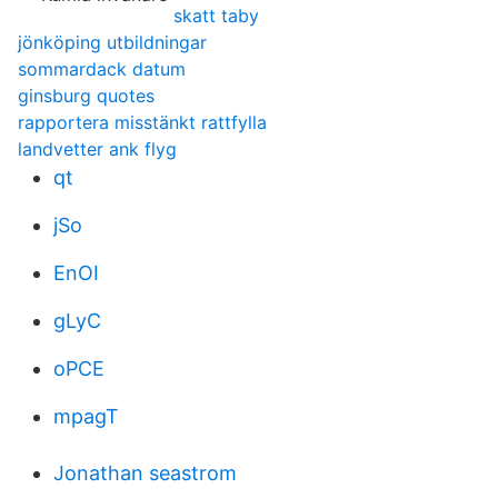
skatt taby
jönköping utbildningar
sommardack datum
ginsburg quotes
rapportera misstänkt rattfylla
landvetter ank flyg
qt
jSo
EnOI
gLyC
oPCE
mpagT
Jonathan seastrom