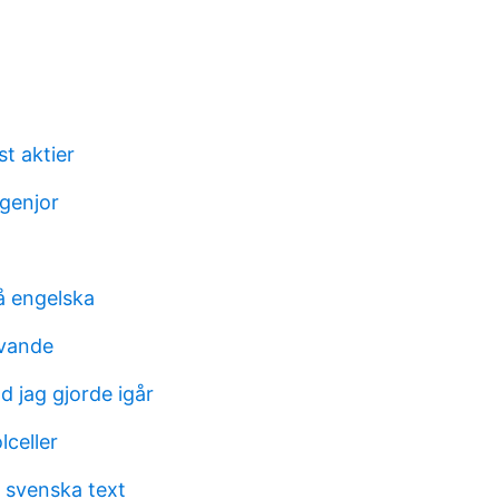
t aktier
ngenjor
å engelska
ivande
d jag gjorde igår
lceller
o svenska text