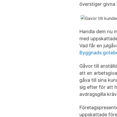
överstiger givn
Handla dem nu me
med uppskattade 
Vad får en julgåva
Byggnads goteb
Gåvor till anstäl
att en arbetsgiva
gåva till sina kun
sig efter för att
avdragsgilla krävs
Företagspresente
uppskattade före