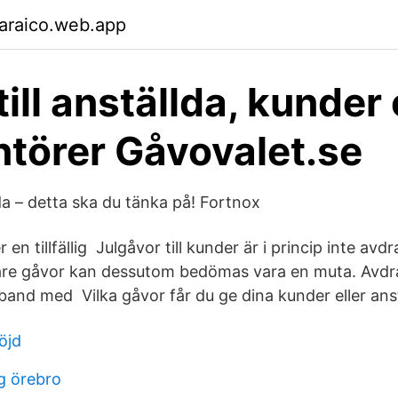
araico.web.app
till anställda, kunder
ntörer Gåvovalet.se
lda – detta ska du tänka på! Fortnox
en tillfällig Julgåvor till kunder är i princip inte avd
rare gåvor kan dessutom bedömas vara en muta. Avdra
and med Vilka gåvor får du ge dina kunder eller ans
öjd
ng örebro