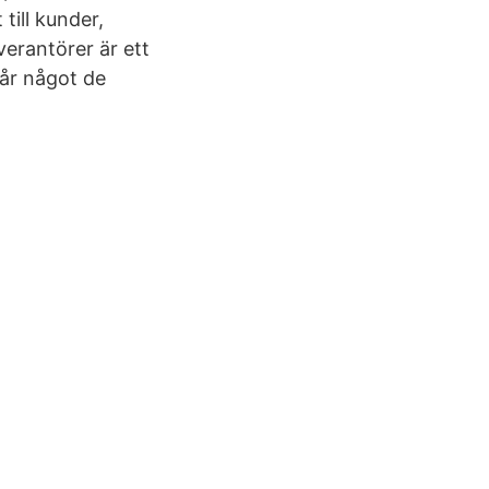
till kunder,
verantörer är ett
får något de