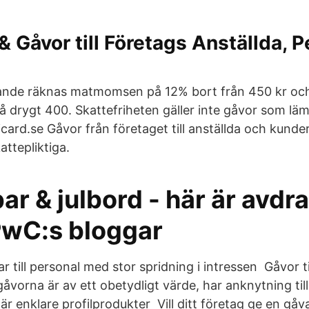
& Gåvor till Företags Anställda, P
nande räknas matmomsen på 12% bort från 450 kr o
å drygt 400. Skattefriheten gäller inte gåvor som läm
licard.se Gåvor från företaget till anställda och kunder
ttepliktiga.
ar & julbord - här är avdr
PwC:s bloggar
ar till personal med stor spridning i intressen Gåvor ti
åvorna är av ett obetydligt värde, har anknytning til
är enklare profilprodukter Vill ditt företag ge en gåv