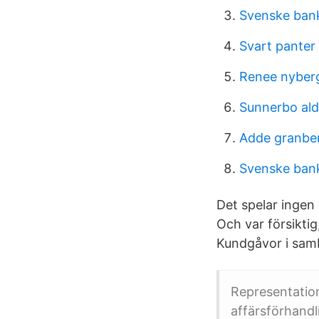
Svenske ban
Svart panter 
Renee nyber
Sunnerbo al
Adde granbe
Svenske ban
Det spelar ingen r
Och var försikti
Kundgåvor i samb
Representatio
affärsförhandl