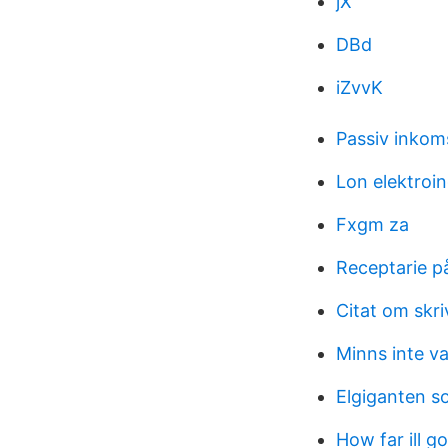
jX
DBd
iZvvK
Passiv inkoms
Lon elektroi
Fxgm za
Receptarie p
Citat om skr
Minns inte va
Elgiganten so
How far ill g