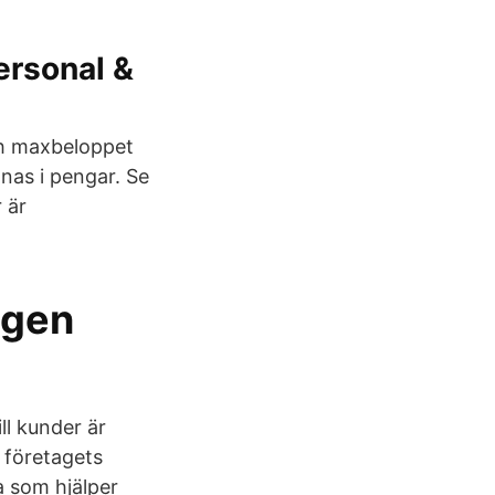
ersonal &
ch maxbeloppet
nas i pengar. Se
 är
agen
ll kunder är
l företagets
a som hjälper