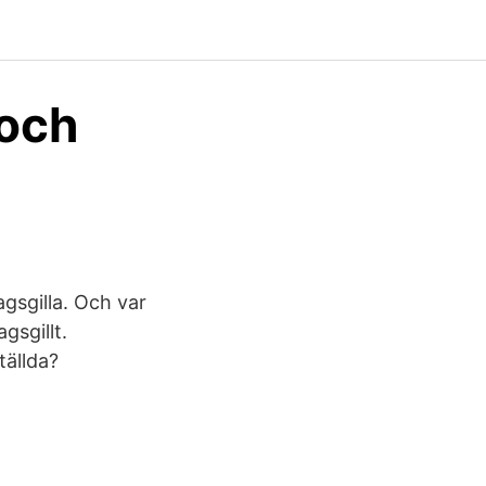
 och
ragsgilla. Och var
gsgillt.
tällda?