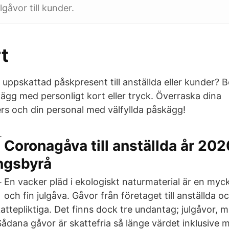
gåvor till kunder.
t
n uppskattad påskpresent till anställda eller kunder? B
kägg med personligt kort eller tryck. Överraska dina
s och din personal med välfyllda påskägg!
Coronagåva till anställda år 20
ngsbyrå
En vacker pläd i ekologiskt naturmaterial är en my
och fin julgåva. Gåvor från företaget till anställda o
attepliktiga. Det finns dock tre undantag; julgåvor,
Sådana gåvor är skattefria så länge värdet inklusive 