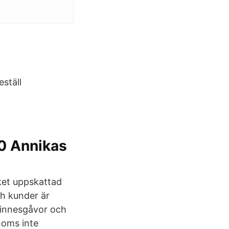
eställ
20 Annikas
cket uppskattad
ch kunder är
 minnesgåvor och
moms inte