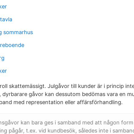
ker
tavla
g sommarhus
dreboende
rg
ker
oll skattemässigt. Julgåvor till kunder är i princip int
g, dyrbarare gåvor kan dessutom bedömas vara en mut
and med representation eller affärsförhandling.
nsgåvor kan bara ges i samband med att någon form
ing pågår, t.ex. vid kundbesök, således inte i samband