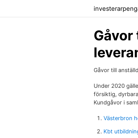
investerarpeng
Gåvor 
levera
Gåvor till anstäl
Under 2020 gäller 
försiktig, dyrba
Kundgåvor i samb
Västerbron h
Kbt utbildni