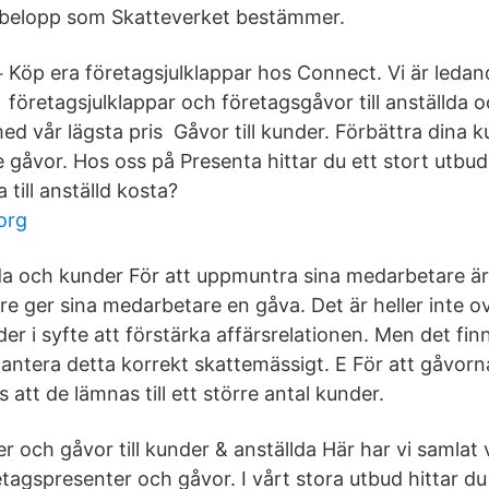
a belopp som Skatteverket bestämmer.
Köp era företagsjulklappar hos Connect. Vi är leda
företagsjulklappar och företagsgåvor till anställda 
d vår lägsta pris Gåvor till kunder. Förbättra dina k
gåvor. Hos oss på Presenta hittar du ett stort utbu
 till anställd kosta?
org
lda och kunder För att uppmuntra sina medarbetare är 
re ger sina medarbetare en gåva. Det är heller inte ov
der i syfte att förstärka affärsrelationen. Men det finn
 hantera detta korrekt skattemässigt. E För att gåvorn
 att de lämnas till ett större antal kunder.
r och gåvor till kunder & anställda Här har vi samlat
tagspresenter och gåvor. I vårt stora utbud hittar du