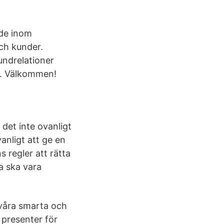
nde inom
och kunder.
undrelationer
d. Välkommen!
det inte ovanligt
anligt att ge en
s regler att rätta
a ska vara
 våra smarta och
 presenter för