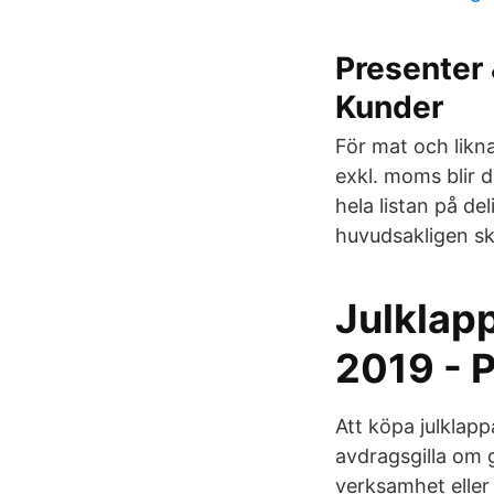
Presenter 
Kunder
För mat och lik
exkl. moms blir d
hela listan på de
huvudsakligen ska
Julklapp
2019 - 
Att köpa julklapp
avdragsgilla om g
verksamhet eller 