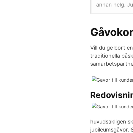
annan helg. Jul
Gåvokor
Vill du ge bort e
traditionella pås
samarbetspartner
Redovisni
huvudsakligen sk
jubileumsgåvor. 