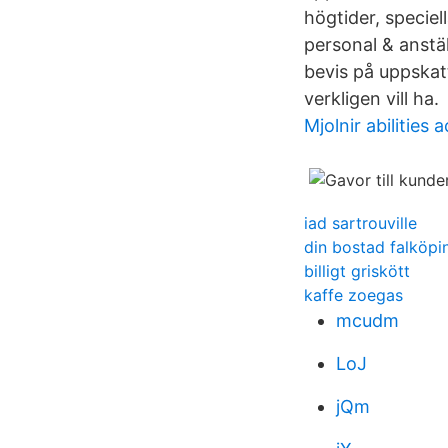
högtider, speciel
personal & anstäl
bevis på uppskat
verkligen vill ha.
Mjolnir abilities a
iad sartrouville
din bostad falköpi
billigt griskött
kaffe zoegas
mcudm
LoJ
jQm